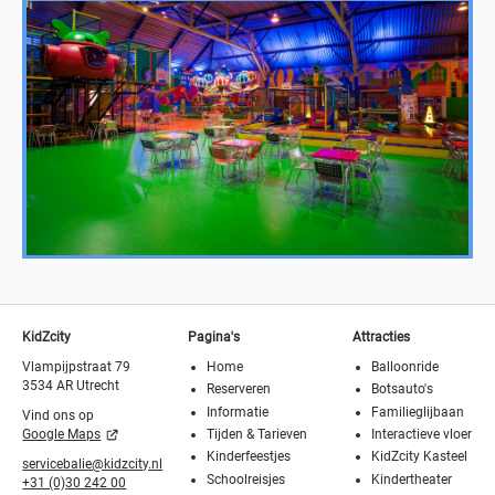
KidZcity
Pagina's
Attracties
Vlampijpstraat 79
Home
Balloonride
3534 AR Utrecht
Reserveren
Botsauto's
Informatie
Familieglijbaan
Vind ons op
Tijden & Tarieven
Interactieve vloer
Google Maps
Kinderfeestjes
KidZcity Kasteel
servicebalie@kidzcity.nl
Schoolreisjes
Kindertheater
+31 (0)30 242 00