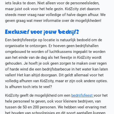
iets leuks te doen. Niet alleen voor de personeelsleden,
Actueel
maar juist ook voor het hele gezin. KidZcity ziet daarom
Media
steeds meer vraag naar volledige of halve dagen afhuur. We
Contact
geven graag wat meer informatie over de mogelijkheden!
Werken bij KidZcity
Stage bij KidZcity
Exclusief voor jouw bedrijf?
Actie
Een bedrijfsfeestje op locatie is natuurlijk bedoeld om de
organisatie te ontzorgen. Er hoeven geen bedrijfshallen
omgebouwd te worden of luchtkussens ingepakt te worden
aan het einde van de dag als het feestje in KidZcity wordt
gehouden. Je hoeft je ook geen zorgen te maken over regen
of harde wind die een bedrijfsbarbecue in het water kan laten
vallen! Het kan altijd doorgaan. Dit geldt allemaal voor het
volledig afhuren van KidZcity, maar er zijn ook andere opties.
Is afhuren toch iets te veel?
KidZcity geeft de mogelijkheid om een
bedrijfsfeest
voor het
hele personeel te geven, ook voor kleinere bedrijven, van
tussen de 50 en 200 personen. We hebben veel ervaring met
het houden van schoolreisjes en dit soort aantallen kunnen