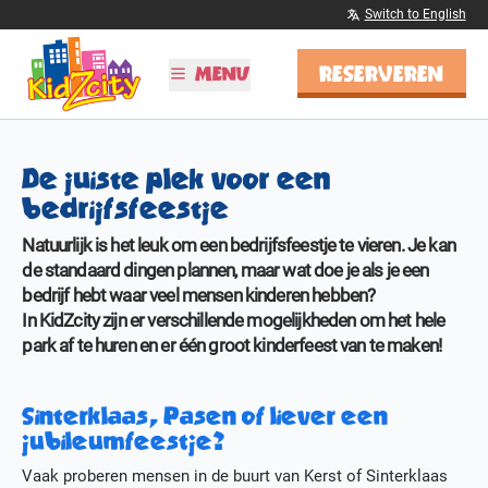
Switch to English
RESERVEREN
MENU
PLAN JE BEZOEK
De juiste plek voor een
Tijden & Tarieven
bedrijfsfeestje
Kinderfeestjes
Schoolreisjes
Natuurlijk is het leuk om een bedrijfsfeestje te vieren. Je kan
Vier Sinterklaas!
de standaard dingen plannen, maar wat doe je als je een
BSO
bedrijf hebt waar veel mensen kinderen hebben?
In KidZcity zijn er verschillende mogelijkheden om het hele
ONTDEK KIDZCITY
park af te huren en er één groot kinderfeest van te maken!
Informatie
Attracties
Sinterklaas, Pasen of liever een
Kleurplaten
jubileumfeestje?
MEER
Vaak proberen mensen in de buurt van Kerst of Sinterklaas