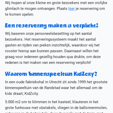
Wij hopen al onze kleine en grote bezoekers met een vrolijke
Actueel
glimlach te mogen ontvangen. Plaats
hier
je reservering om
Media
te komen spelen.
Contact
Werken bij KidZcity
Een reservering maken is verplicht!
Stage bij KidZcity
Actie
Wij baseren onze personeelsbezetting op het aantal
bezoekers. Het reserveringssysteem maakt het aantal
gasten en tijden van pieken inzichtelijk, waardoor wij het
rooster hierop aan kunnen passen. Daarnaast willen het
graag voor iedereen gezellig houden qua drukte, om deze
redenen is het maken van een reservering verplicht!
Waarom binnenspeeltuin KidZcity?
In een oude fabriekshal in Utrecht zit sinds 1999 het grootste
binnenspeeltuin van de Randstad waar het allemaal om de
kids draait; KidZcity.
5.000 m2 om te klimmen in het kasteel, klauteren in het
grote funhouse met obstakels, vliegen in de ballonnenmolen,