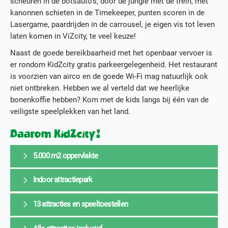
scheuren in de botsauto’s, door de jungle met de trein, met
kanonnen schieten in de Timekeeper, punten scoren in de
Lasergame, paardrijden in de carrousel, je eigen vis tot leven
laten komen in ViZcity, te veel keuze!
Naast de goede bereikbaarheid met het openbaar vervoer is
er rondom KidZcity gratis parkeergelegenheid. Het restaurant
is voorzien van airco en de goede Wi-Fi mag natuurlijk ook
niet ontbreken. Hebben we al verteld dat we heerlijke
bonenkoffie hebben? Kom met de kids langs bij één van de
veiligste speelplekken van het land.
Daarom KidZcity!
5.000 m2 oppervlakte
Indoor attractiepark
In een oude fabriekshal in Utrecht zit sinds 1999 het
grootste attractiepark van de Randstad waar het
13 attracties en speeltoestellen
allemaal om de kids t/m 11 jaar draait; KidZcity. Met
Wat voor weer het ook is, in KidZcity zit je altijd goed,
een oppervlakte van maar liefst 5.000 m2 is er genoeg
Staat er regen op de planning? Sneeuw? Veel wind?