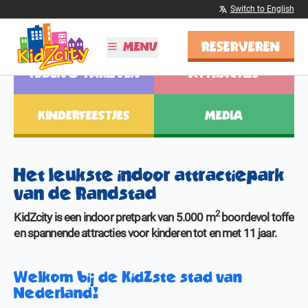
Switch to English
RESERVEREN
MENU
TIJDEN & TARIEVEN
ATTRACTIES
PLAN JE BEZOEK
KINDERFEESTJES
MEDIA
Tijden & Tarieven
Kinderfeestjes
Schoolreisjes
Vier Sinterklaas!
Het leukste indoor attractiepark
BSO
van de Randstad
ONTDEK KIDZCITY
2
KidZcity is een indoor pretpark van 5.000 m
boordevol toffe
en spannende attracties voor kinderen tot en met 11 jaar.
Informatie
Attracties
Kleurplaten
Welkom bij de KidZste stad van
Nederland!
MEER