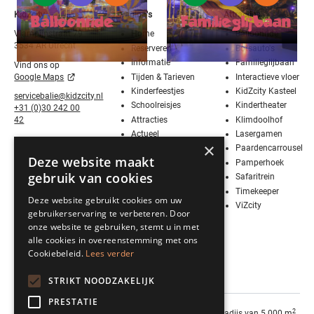
KidZcity
Pagina's
Attracties
Balloonride
Familieglijbaan
Vlampijpstraat 79
Home
Balloonride
3534 AR Utrecht
Reserveren
Botsauto's
Informatie
Familieglijbaan
Vind ons op
Tijden & Tarieven
Interactieve vloer
Google Maps
Kinderfeestjes
KidZcity Kasteel
servicebalie@kidzcity.nl
Schoolreisjes
Kindertheater
+31 (0)30 242 00
Attracties
Klimdoolhof
42
Actueel
Lasergamen
×
Media
Paardencarrousel
Deze website maakt
Contact
Pamperhoek
gebruik van cookies
Vier Sinterklaas!
Safaritrein
Werken bij
Timekeeper
Deze website gebruikt cookies om uw
KidZcity
ViZcity
gebruikerservaring te verbeteren. Door
Stage bij
onze website te gebruiken, stemt u in met
KidZcity
alle cookies in overeenstemming met ons
BSO
Cookiebeleid.
Lees verder
Kleurplaten
Actie
STRIKT NOODZAKELIJK
PRESTATIE
2
KidZcity is een indoor speelparadijs van 5.000 m