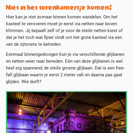
Actueel
Niet in het torenkamertje komen!
Media
Hier kan je niet zomaar binnen komen wandelen. Om het
Contact
kasteel te veroveren moet je eerst via netten naar boven
Werken bij KidZcity
klimmen. Jij bepaalt zelf of je voor de steile netten kiest of
Stage bij KidZcity
dat je het toch wat fijner vindt om het grote kasteel via een
Actie
van de zijtorens te betreden.
Eenmaal binnengedrongen kun je via verschillende glijbanen
en netten weer naar beneden. Eén van deze glijbanen is wel
heel erg spannend; de steile groene glijbaan. Dat is een free-
fall glijbaan waarin je eerst 2 meter valt en daarna pas gaat
glijden. Wie durft?