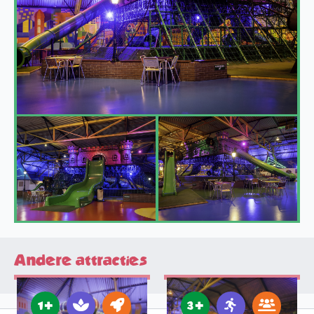
Andere attracties
1 +
3 +