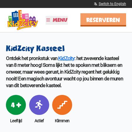
Switch to English
RESERVEREN
MENU
PLAN JE BEZOEK
KidZcity Kasteel
Tijden & Tarieven
Kinderfeestjes
Ontdek het pronkstuk van
KidZcity
: het zwevende kasteel
Schoolreisjes
van 8 meter hoog! Soms lijkt het te spoken met bliksem en
Vier Sinterklaas!
onweer, maar wees gerust, in KidZcity regent het gelukkig
BSO
nooit! Een magisch avontuur wacht op jou binnen de muren
van dit betoverende kasteel.
ONTDEK KIDZCITY
Informatie
4 +
Attracties
Kleurplaten
Leeftijd
Actief
Klimmen
MEER