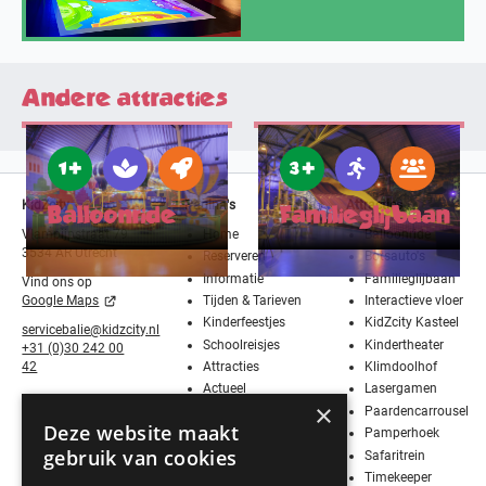
Andere attracties
1 +
3 +
KidZcity
Pagina's
Attracties
Balloonride
Familieglijbaan
Vlampijpstraat 79
Home
Balloonride
3534 AR Utrecht
Reserveren
Botsauto's
Informatie
Familieglijbaan
Vind ons op
Tijden & Tarieven
Interactieve vloer
Google Maps
Kinderfeestjes
KidZcity Kasteel
servicebalie@kidzcity.nl
Schoolreisjes
Kindertheater
+31 (0)30 242 00
Attracties
Klimdoolhof
42
Actueel
Lasergamen
×
Media
Paardencarrousel
Deze website maakt
Contact
Pamperhoek
gebruik van cookies
Vier Sinterklaas!
Safaritrein
Werken bij
Timekeeper