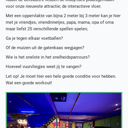
Actueel
voor onze nieuwste attractie; de interactieve vloer.
Media
Met een oppervlakte van bijna 2 meter bij 3 meter kan je hier
Contact
met je vriendjes, vriendinnetjes, papa, mama, opa of oma
Werken bij KidZcity
maar liefst 25 verschillende spellen spelen;
Stage bij KidZcity
Actie
Ga je tegen elkaar voetballen?
Of de muizen uit de gatenkaas wegjagen?
Wie is het snelste in het snelheidsparcours?
Hoeveel vuurvliegjes weet jij te vangen?
Let op! Je moet hier een hele goede conditie voor hebben.
Wat een goede workout!