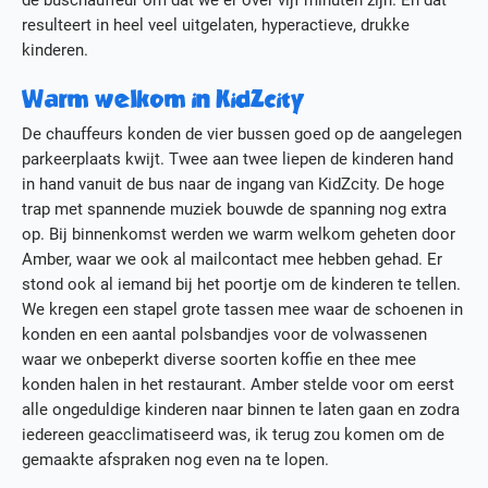
de buschauffeur om dat we er over vijf minuten zijn. En dat
resulteert in heel veel uitgelaten, hyperactieve, drukke
kinderen.
Warm welkom in KidZcity
De chauffeurs konden de vier bussen goed op de aangelegen
parkeerplaats kwijt. Twee aan twee liepen de kinderen hand
in hand vanuit de bus naar de ingang van KidZcity. De hoge
trap met spannende muziek bouwde de spanning nog extra
op. Bij binnenkomst werden we warm welkom geheten door
Amber, waar we ook al mailcontact mee hebben gehad. Er
stond ook al iemand bij het poortje om de kinderen te tellen.
We kregen een stapel grote tassen mee waar de schoenen in
konden en een aantal polsbandjes voor de volwassenen
waar we onbeperkt diverse soorten koffie en thee mee
konden halen in het restaurant. Amber stelde voor om eerst
alle ongeduldige kinderen naar binnen te laten gaan en zodra
iedereen geacclimatiseerd was, ik terug zou komen om de
gemaakte afspraken nog even na te lopen.