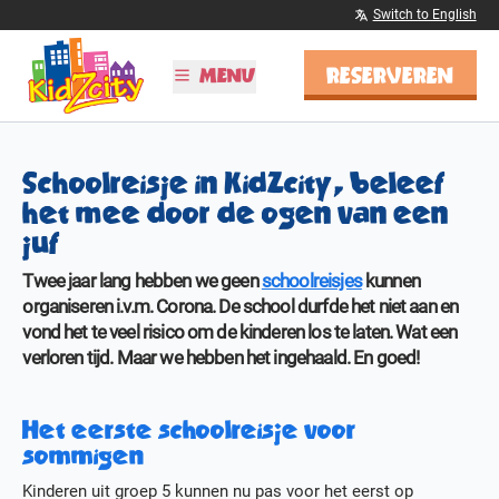
Switch to English
RESERVEREN
MENU
PLAN JE BEZOEK
Schoolreisje in KidZcity, beleef
Tijden & Tarieven
het mee door de ogen van een
Kinderfeestjes
juf
Schoolreisjes
Vier Sinterklaas!
Twee jaar lang hebben we geen
schoolreisjes
kunnen
BSO
organiseren i.v.m. Corona. De school durfde het niet aan en
vond het te veel risico om de kinderen los te laten. Wat een
ONTDEK KIDZCITY
verloren tijd. Maar we hebben het ingehaald. En goed!
Informatie
Attracties
Het eerste schoolreisje voor
Kleurplaten
sommigen
MEER
Kinderen uit groep 5 kunnen nu pas voor het eerst op