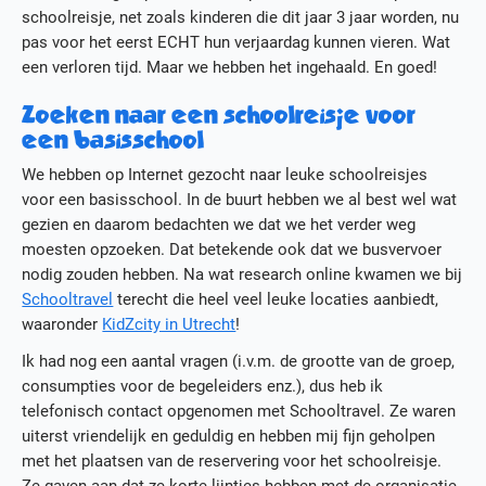
schoolreisje, net zoals kinderen die dit jaar 3 jaar worden, nu
Actueel
pas voor het eerst ECHT hun verjaardag kunnen vieren. Wat
Media
een verloren tijd. Maar we hebben het ingehaald. En goed!
Contact
Werken bij KidZcity
Zoeken naar een schoolreisje voor
Stage bij KidZcity
een basisschool
Actie
We hebben op Internet gezocht naar leuke schoolreisjes
voor een basisschool. In de buurt hebben we al best wel wat
gezien en daarom bedachten we dat we het verder weg
moesten opzoeken. Dat betekende ook dat we busvervoer
nodig zouden hebben. Na wat research online kwamen we bij
Schooltravel
terecht die heel veel leuke locaties aanbiedt,
waaronder
KidZcity in Utrecht
!
Ik had nog een aantal vragen (i.v.m. de grootte van de groep,
consumpties voor de begeleiders enz.), dus heb ik
telefonisch contact opgenomen met Schooltravel. Ze waren
uiterst vriendelijk en geduldig en hebben mij fijn geholpen
met het plaatsen van de reservering voor het schoolreisje.
Ze gaven aan dat ze korte lijntjes hebben met de organisatie