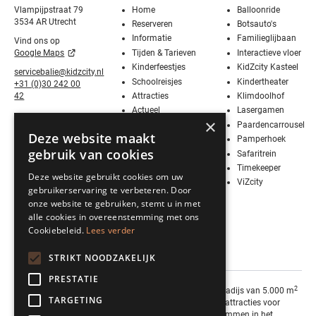
Vlampijpstraat 79
Home
Balloonride
3534 AR Utrecht
Reserveren
Botsauto's
Informatie
Familieglijbaan
Vind ons op
Tijden & Tarieven
Interactieve vloer
Google Maps
Kinderfeestjes
KidZcity Kasteel
servicebalie@kidzcity.nl
Schoolreisjes
Kindertheater
+31 (0)30 242 00
Attracties
Klimdoolhof
42
Actueel
Lasergamen
×
Media
Paardencarrousel
Deze website maakt
Contact
Pamperhoek
gebruik van cookies
Vier Sinterklaas!
Safaritrein
Werken bij
Timekeeper
Deze website gebruikt cookies om uw
KidZcity
ViZcity
gebruikerservaring te verbeteren. Door
Stage bij
onze website te gebruiken, stemt u in met
KidZcity
alle cookies in overeenstemming met ons
BSO
Cookiebeleid.
Lees verder
Kleurplaten
Actie
STRIKT NOODZAKELIJK
PRESTATIE
2
KidZcity is een indoor speelparadijs van 5.000 m
TARGETING
boordevol toffe en spannende attracties voor
kinderen tot en met 11 jaar. Klimmen in het