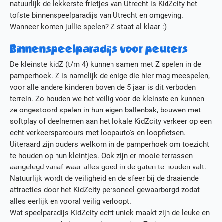
natuurlijk de lekkerste frietjes van Utrecht is KidZcity het
Actueel
tofste binnenspeelparadijs van Utrecht en omgeving.
Media
Wanneer komen jullie spelen? Z staat al klaar :)
Contact
Werken bij KidZcity
Binnenspeelparadijs voor peuters
Stage bij KidZcity
De kleinste kidZ (t/m 4) kunnen samen met Z spelen in de
Actie
pamperhoek. Z is namelijk de enige die hier mag meespelen,
voor alle andere kinderen boven de 5 jaar is dit verboden
terrein. Zo houden we het veilig voor de kleinste en kunnen
ze ongestoord spelen in hun eigen ballenbak, bouwen met
softplay of deelnemen aan het lokale KidZcity verkeer op een
echt verkeersparcours met loopauto's en loopfietsen.
Uiteraard zijn ouders welkom in de pamperhoek om toezicht
te houden op hun kleintjes. Ook zijn er mooie terrassen
aangelegd vanaf waar alles goed in de gaten te houden valt.
Natuurlijk wordt de veiligheid en de sfeer bij de draaiende
attracties door het KidZcity personeel gewaarborgd zodat
alles eerlijk en vooral veilig verloopt.
Wat speelparadijs KidZcity echt uniek maakt zijn de leuke en