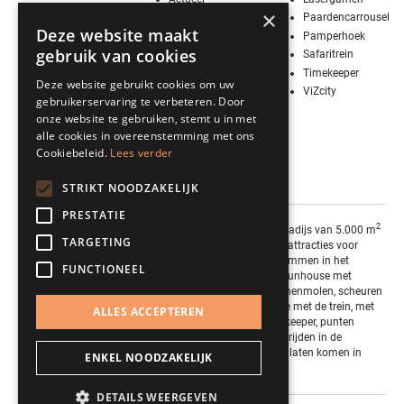
×
Media
Paardencarrousel
Deze website maakt
Contact
Pamperhoek
gebruik van cookies
Vier Sinterklaas!
Safaritrein
Werken bij
Timekeeper
Deze website gebruikt cookies om uw
KidZcity
ViZcity
gebruikerservaring te verbeteren. Door
Stage bij
onze website te gebruiken, stemt u in met
KidZcity
alle cookies in overeenstemming met ons
BSO
Cookiebeleid.
Lees verder
Kleurplaten
Actie
STRIKT NOODZAKELIJK
PRESTATIE
2
KidZcity is een indoor speelparadijs van 5.000 m
TARGETING
boordevol toffe en spannende attracties voor
kinderen tot en met 11 jaar. Klimmen in het
FUNCTIONEEL
kasteel, klauteren in het grote funhouse met
obstakels, vliegen in de ballonnenmolen, scheuren
in de botsauto’s, door de jungle met de trein, met
ALLES ACCEPTEREN
kanonnen schieten in de Timekeeper, punten
scoren in de Lasergame, paardrijden in de
carrousel, je eigen vis tot leven laten komen in
ENKEL NOODZAKELIJK
ViZcity, te veel keuze!
DETAILS WEERGEVEN