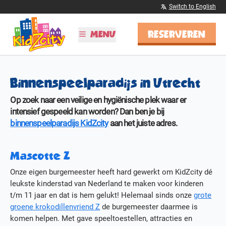
Switch to English
RESERVEREN
MENU
PLAN JE BEZOEK
Binnenspeelparadijs in Utrecht
Tijden & Tarieven
Kinderfeestjes
Op zoek naar een veilige en hygiënische plek waar er
Schoolreisjes
intensief gespeeld kan worden? Dan ben je bij
Vier Sinterklaas!
binnenspeelparadijs KidZcity
aan het juiste adres.
BSO
Mascotte Z
ONTDEK KIDZCITY
Onze eigen burgemeester heeft hard gewerkt om KidZcity dé
Informatie
leukste kinderstad van Nederland te maken voor kinderen
Attracties
t/m 11 jaar en dat is hem gelukt! Helemaal sinds onze
grote
Kleurplaten
groene krokodillenvriend Z
de burgemeester daarmee is
MEER
komen helpen. Met gave speeltoestellen, attracties en