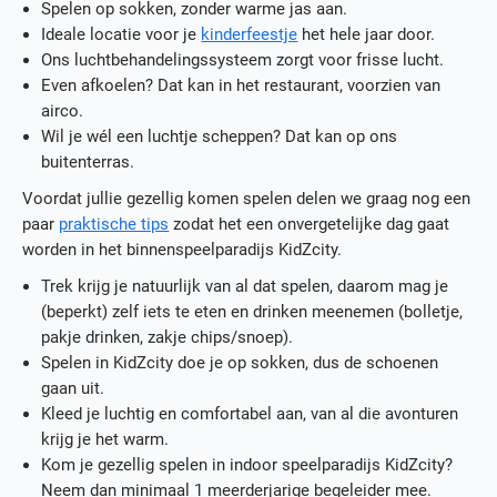
Spelen op sokken, zonder warme jas aan.
Ideale locatie voor je
kinderfeestje
het hele jaar door.
Ons luchtbehandelingssysteem zorgt voor frisse lucht.
Even afkoelen? Dat kan in het restaurant, voorzien van
airco.
Wil je wél een luchtje scheppen? Dat kan op ons
buitenterras.
Voordat jullie gezellig komen spelen delen we graag nog een
paar
praktische tips
zodat het een onvergetelijke dag gaat
worden in het binnenspeelparadijs KidZcity.
Trek krijg je natuurlijk van al dat spelen, daarom mag je
(beperkt) zelf iets te eten en drinken meenemen (bolletje,
pakje drinken, zakje chips/snoep).
Spelen in KidZcity doe je op sokken, dus de schoenen
gaan uit.
Kleed je luchtig en comfortabel aan, van al die avonturen
krijg je het warm.
Kom je gezellig spelen in indoor speelparadijs KidZcity?
Neem dan minimaal 1 meerderjarige begeleider mee.