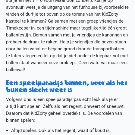
sta je al met 1 – 0 voor! Maar ook zonder Z kun je op
avontuur; weet je de uitgang van het funhouse bijvoorbeeld te
vinden of durf je tot boven op de torens van het KidZcity
kasteel te klimmen? Ga samen met een groep vriendjes de
Timekeeper in, een tijdmachine maar tegelijkertijd één groot
ballenfestijn. Beman samen met je vriendjes de kanonnen en
probeer de draak te raken. Help je vriendjes die boven staan
door ballen vanaf de begane grond door de transportbuizen
te laten vliegen en let op dat je niet onder de kiepbak vol met
ballen staat wanneer deze omkiept. Geen waterval maar een
ballenval!
Een speelparadijs binnen, voor als het
buiten slecht weer is
Volgens ons is een speelparadijs pas echt leuk als je er
altijd kunt spelen. Zelfs als het regent, onweert of sneeuwt.
Daarom dat KidZcity geheel overdekt is. De voordelen van
binnen spelen:
Altijd spelen. Ook als het regent, waait of koud is.