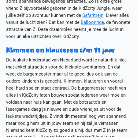
soms spannende bewegende attracties. Zo is onze grote
vriend Z bijvoorbeeld geboren in de KidZcity Jungle, waar
jullie zelf op avontuur kunnen met de
Safaritrein
. Liever alles
vanuit de lucht zien? Dat kan met de
Balloonride
, de favoriete
attractie van Z. Deze draaimolen neemt je mee de lucht in
voor unieke uitzichten over KidZcity.
Klimmen en klauteren t/m 11 jaar
De leukste kinderstad van Nederland word je natuurlijk niet
met enkel attracties voor de kleinste avonturiers. En dat
weet de burgemeester maar al te goed, dus ook aan de
oudere kinderen is gedacht. Klimmen, klauteren en vooral
heel hard spelen staat centraal. De burgemeester heeft van
alles in KidZcity laten bouwen zodat iedereen weer moe en
voldaan naar huis kan gaan. Met de botsauto’s en
lasergames daag je nieuwe en oude vriendjes uit voor de
leukste wedstrijdjes. Z vindt dit meestal nog wat spannend,
maar nodig hem uit in jouw team en hij zal je verrassen.
Niemand kent KidZcity zo goed als hij, dus met Z in je team