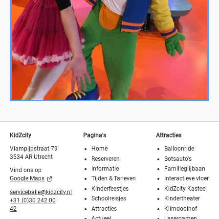
KidZcity
Pagina's
Attracties
Vlampijpstraat 79
Home
Balloonride
3534 AR Utrecht
Reserveren
Botsauto's
Informatie
Familieglijbaan
Vind ons op
Tijden & Tarieven
Interactieve vloer
Google Maps
Kinderfeestjes
KidZcity Kasteel
servicebalie@kidzcity.nl
Schoolreisjes
Kindertheater
+31 (0)30 242 00
Attracties
Klimdoolhof
42
Actueel
Lasergamen