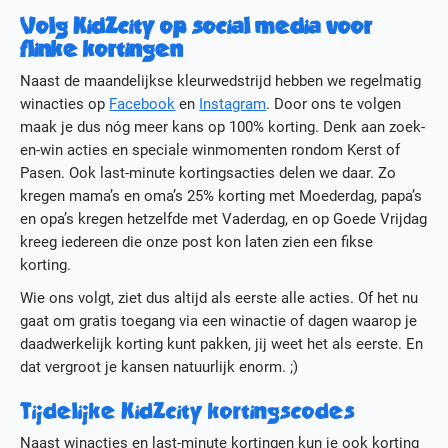
Volg KidZcity op social media voor
flinke kortingen
Naast de maandelijkse kleurwedstrijd hebben we regelmatig
winacties op
Facebook
en
Instagram
. Door ons te volgen
maak je dus nóg meer kans op 100% korting. Denk aan zoek-
en-win acties en speciale winmomenten rondom Kerst of
Pasen. Ook last-minute kortingsacties delen we daar. Zo
kregen mama’s en oma’s 25% korting met Moederdag, papa’s
en opa’s kregen hetzelfde met Vaderdag, en op Goede Vrijdag
kreeg iedereen die onze post kon laten zien een fikse
korting.
Wie ons volgt, ziet dus altijd als eerste alle acties. Of het nu
gaat om gratis toegang via een winactie of dagen waarop je
daadwerkelijk korting kunt pakken, jij weet het als eerste. En
dat vergroot je kansen natuurlijk enorm. ;)
Tijdelijke KidZcity kortingscodes
Naast winacties en last-minute kortingen kun je ook korting