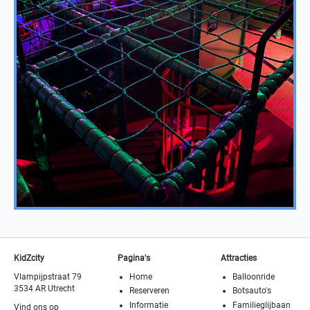
KidZcity
Pagina's
Attracties
Vlampijpstraat 79
Home
Balloonride
3534 AR Utrecht
Reserveren
Botsauto's
Informatie
Familieglijbaan
Vind ons op