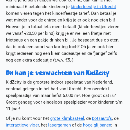
minimaal 6 betalende kinderen je
kinderfeestje in Utrecht
komen vieren tegen het kinderfeestje tarief. Dan betaal je
wat minder voor de entree en krijg je er ook nog eten bij!
Hoewel je in totaal iets meer betaalt (kinderfeestjes vieren
we vanaf €20,50 per kind) krijg je er wel een frietje met
frietsaus en een pakje drinken bij. Je bespaart dus op eten,
dat is ook een soort van korting toch? Oh ja en ook hier
krijgt iedereen nog een klein cadeautje en de “jarige” zelfs
nog een extra cadeautje (t.w.v. €5,-).
Dit kan je verwachten van KidZcity
KidZcity is de grootste indoor speelstad van Nederland,
centraal gelegen in het hart van Utrecht. Een overdekt
speelparadijs van maar liefst 5.000 m². Hoe groot dat is?
Groot genoeg voor eindeloos speelplezier voor kinderen t/m
11 jaar!
Of je nu komt voor het
grote klimkasteel
, de
botsauto’s
, de
interactieve vloer
, het
lasergamen
of de
hoge glijbanen
: in