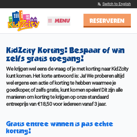
Switch to English
RESERVEREN
MENU
PLAN JE BEZOEK
KidZcity Korting: Bespaar of win
Tijden & Tarieven
zelfs gratis toegang!
Kinderfeestjes
Schoolreisjes
We krijgen wel eens de vraag of je met korting naar KidZcity
Vier Sinterklaas!
kunt komen. Het korte antwoord is: Ja! We proberen altijd
BSO
wel ergens een actie of korting te hebben waarmee je
goedkoper, of zelfs gratis, kunt komen spelen! Dit zijn alle
ONTDEK KIDZCITY
manieren om korting te krijgen op onze standaard
entreeprijs van €18,50 voor iedereen vanaf 3 jaar.
Informatie
Attracties
Kleurplaten
Gratis entree winnen is pas echte
korting!
MEER