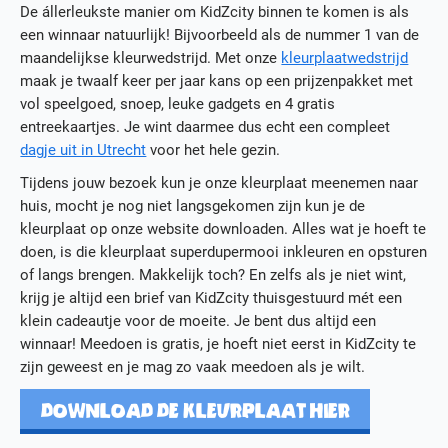
De állerleukste manier om KidZcity binnen te komen is als
Actueel
een winnaar natuurlijk! Bijvoorbeeld als de nummer 1 van de
Media
maandelijkse kleurwedstrijd. Met onze
kleurplaatwedstrijd
Contact
maak je twaalf keer per jaar kans op een prijzenpakket met
Werken bij KidZcity
vol speelgoed, snoep, leuke gadgets en 4 gratis
Stage bij KidZcity
entreekaartjes. Je wint daarmee dus echt een compleet
Actie
dagje uit in Utrecht
voor het hele gezin.
Tijdens jouw bezoek kun je onze kleurplaat meenemen naar
huis, mocht je nog niet langsgekomen zijn kun je de
kleurplaat op onze website downloaden. Alles wat je hoeft te
doen, is die kleurplaat superdupermooi inkleuren en opsturen
of langs brengen. Makkelijk toch? En zelfs als je niet wint,
krijg je altijd een brief van KidZcity thuisgestuurd mét een
klein cadeautje voor de moeite. Je bent dus altijd een
winnaar! Meedoen is gratis, je hoeft niet eerst in KidZcity te
zijn geweest en je mag zo vaak meedoen als je wilt.
DOWNLOAD DE KLEURPLAAT HIER