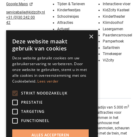
Tijden & Tarieven
Interactieve vloer
Google Maps
Kinderfeestjes
KidZcity Kasteel
servicebalie@kidzcity.nl
Schoolreisjes
Kindertheater
+31 (0)30 242 00
Attracties
Klimdoolhof
42
Actueel
Lasergamen
×
Media
Paardencarrousel
Deze website maakt
Contact
Pamperhoek
gebruik van cookies
Vier Sinterklaas!
Safaritrein
Werken bij
Timekeeper
Deze website gebruikt cookies om uw
KidZcity
ViZcity
gebruikerservaring te verbeteren. Door
Stage bij
onze website te gebruiken, stemt u in met
KidZcity
alle cookies in overeenstemming met ons
BSO
Cookiebeleid.
Lees verder
Kleurplaten
Actie
STRIKT NOODZAKELIJK
PRESTATIE
2
KidZcity is een indoor speelparadijs van 5.000 m
TARGETING
boordevol toffe en spannende attracties voor
kinderen tot en met 11 jaar. Klimmen in het
FUNCTIONEEL
kasteel, klauteren in het grote funhouse met
obstakels, vliegen in de ballonnenmolen, scheuren
in de botsauto’s, door de jungle met de trein, met
ALLES ACCEPTEREN