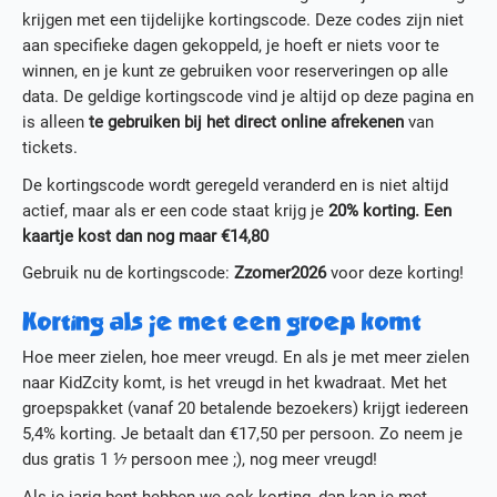
krijgen met een tijdelijke kortingscode. Deze codes zijn niet
aan specifieke dagen gekoppeld, je hoeft er niets voor te
winnen, en je kunt ze gebruiken voor reserveringen op alle
data. De geldige kortingscode vind je altijd op deze pagina en
is alleen
te
gebruiken bij het direct online afrekenen
van
tickets.
De kortingscode wordt geregeld veranderd en is niet altijd
actief, maar als er een code staat krijg je
20% korting. Een
kaartje kost dan nog maar €14,80
Gebruik nu de kortingscode:
Zzomer2026
voor deze korting!
Korting als je met een groep komt
Hoe meer zielen, hoe meer vreugd. En als je met meer zielen
naar KidZcity komt, is het vreugd in het kwadraat. Met het
groepspakket (vanaf 20 betalende bezoekers) krijgt iedereen
5,4% korting. Je betaalt dan €17,50 per persoon. Zo neem je
dus gratis 1 ⅐ persoon mee ;), nog meer vreugd!
Als je jarig bent hebben we ook korting, dan kan je met