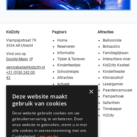
KidZcity
Pagina's
Attracties
Vlampijpstraat 79
Home
Balloonride
3534 AR Utrecht
Reserveren
Botsauto's
Informatie
Familieglijbaan
Vind ons op
Tijden & Tarieven
Interactieve vloer
Google Maps
Kinderfeestjes
KidZcity Kasteel
servicebalie@kidzcity.nl
Schoolreisjes
Kindertheater
+31 (0)30 242 00
Attracties
Klimdoolhof
42
Actueel
Lasergamen
×
Media
Paardencarrousel
Deze website maakt
Contact
Pamperhoek
gebruik van cookies
Vier Sinterklaas!
Safaritrein
Werken bij
Timekeeper
Deze website gebruikt cookies om uw
KidZcity
ViZcity
gebruikerservaring te verbeteren. Door
Stage bij
onze website te gebruiken, stemt u in met
KidZcity
alle cookies in overeenstemming met ons
BSO
Cookiebeleid.
Lees verder