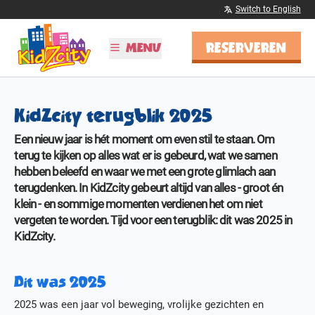
Switch to English
RESERVEREN
MENU
PLAN JE BEZOEK
KidZcity terugblik 2025
Tijden & Tarieven
Kinderfeestjes
Een nieuw jaar is hét moment om even stil te staan. Om
Schoolreisjes
terug te kijken op alles wat er is gebeurd, wat we samen
Vier Sinterklaas!
hebben beleefd en waar we met een grote glimlach aan
BSO
terugdenken. In KidZcity gebeurt altijd van alles - groot én
klein - en sommige momenten verdienen het om niet
ONTDEK KIDZCITY
vergeten te worden. Tijd voor een terugblik: dit was 2025 in
KidZcity.
Informatie
Attracties
Kleurplaten
Dit was 2025
MEER
2025 was een jaar vol beweging, vrolijke gezichten en