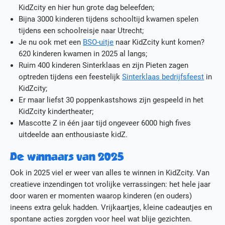
KidZcity en hier hun grote dag beleefden;
Bijna 3000 kinderen tijdens schooltijd kwamen spelen
tijdens een schoolreisje naar Utrecht;
Je nu ook met een
BSO-uitje
naar KidZcity kunt komen?
620 kinderen kwamen in 2025 al langs;
Ruim 400 kinderen Sinterklaas en zijn Pieten zagen
optreden tijdens een feestelijk
Sinterklaas bedrijfsfeest
in
KidZcity;
Er maar liefst 30 poppenkastshows zijn gespeeld in het
KidZcity kindertheater;
Mascotte Z in één jaar tijd ongeveer 6000 high fives
uitdeelde aan enthousiaste kidZ.
De winnaars van 2025
Ook in 2025 viel er weer van alles te winnen in KidZcity. Van
creatieve inzendingen tot vrolijke verrassingen: het hele jaar
door waren er momenten waarop kinderen (en ouders)
ineens extra geluk hadden. Vrijkaartjes, kleine cadeautjes en
spontane acties zorgden voor heel wat blije gezichten.