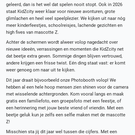
geleerd, dan is het wel dat spelen nooit stopt. Ook in 2026
staat KidZcity weer klaar voor nieuwe avonturen, grote
glimlachen en heel veel speelplezier. We kijken uit naar nóg
meer kinderfeestjes, schoolreisjes, lachende gezichten en
high fives van mascotte Z.
Achter de schermen wordt alweer volop nagedacht over
nieuwe ideeën, verrassingen en momenten die KidZcity net
dat beetje extra geven. Sommige dingen blijven vertrouwd,
andere krijgen een frisse twist. Eén ding staat vast: er komt
weer genoeg om naar uit te kijken.
Dit jaar draait bijvoorbeeld onze Photobooth volop! We
hebben al een hele hoop mensen zien shinen voor de camera
met wisselende achtergronden. Kom vooral langs en maak
gratis een familiefoto, een groepsfoto met een feestje, of
een herinnering met jouw beste vriend of vriendin. Met een
beetje geluk kun je zelfs een selfie maken met de mascotte
Z!
Misschien sta jij dit jaar wel tussen die cijfers. Met een