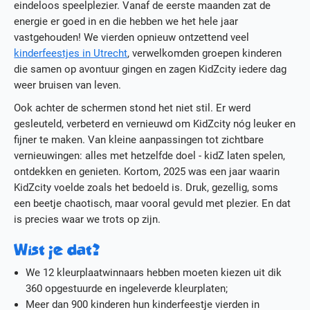
eindeloos speelplezier. Vanaf de eerste maanden zat de
Actueel
energie er goed in en die hebben we het hele jaar
Media
vastgehouden! We vierden opnieuw ontzettend veel
Contact
kinderfeestjes in Utrecht
, verwelkomden groepen kinderen
Werken bij KidZcity
die samen op avontuur gingen en zagen KidZcity iedere dag
Stage bij KidZcity
weer bruisen van leven.
Actie
Ook achter de schermen stond het niet stil. Er werd
gesleuteld, verbeterd en vernieuwd om KidZcity nóg leuker en
fijner te maken. Van kleine aanpassingen tot zichtbare
vernieuwingen: alles met hetzelfde doel - kidZ laten spelen,
ontdekken en genieten. Kortom, 2025 was een jaar waarin
KidZcity voelde zoals het bedoeld is. Druk, gezellig, soms
een beetje chaotisch, maar vooral gevuld met plezier. En dat
is precies waar we trots op zijn.
Wist je dat?
We 12 kleurplaatwinnaars hebben moeten kiezen uit dik
360 opgestuurde en ingeleverde kleurplaten;
Meer dan 900 kinderen hun kinderfeestje vierden in