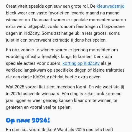
Creativiteit speelde opnieuw een grote rol. De
kleurwedstrijd
bleek weer een vaste favoriet en leverde maand na maand
winnaars op. Daarnaast waren er speciale momenten waarop
extra werd uitgepakt, zoals rondom feestdagen of bijzondere
dagen in KidZcity. Soms zat het geluk in iets groots, soms
juist in een onverwacht extraatje tijdens het spelen.
En ook zonder te winnen waren er genoeg momenten om
voordelig of extra feestelijk langs te komen. Denk aan
speciale acties voor ouders,
korting op KidZcity
als je
verkleed langskwam op specifieke dagen of kleine traktaties
die een dagje KidZcity nét dat beetje extra gaven.
Wat 2025 vooral liet zien: meedoen loont. En wie weet sta jij
in 2026 tussen de winnaars. Eén ding is zeker, ook komend
jaar liggen er weer genoeg kansen klaar om te winnen, te
genieten en vooral veel te spelen.
Op naar 2026!
En dan nu… vooruitkijken! Want als 2025 ons iets heeft