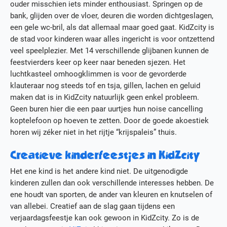
ouder misschien iets minder enthousiast. Springen op de
bank, glijden over de vloer, deuren die worden dichtgeslagen,
een gele wc-bril, als dat allemaal maar goed gaat. KidZcity is
de stad voor kinderen waar alles ingericht is voor ontzettend
veel speelplezier. Met 14 verschillende glijbanen kunnen de
feestvierders keer op keer naar beneden sjezen. Het
luchtkasteel omhoogklimmen is voor de gevorderde
klauteraar nog steeds tof en tsja, gillen, lachen en geluid
maken dat is in KidZcity natuurlijk geen enkel probleem.
Geen buren hier die een paar uurtjes hun noise cancelling
koptelefoon op hoeven te zetten. Door de goede akoestiek
horen wij zéker niet in het rijtje “krijspaleis” thuis.
Creatieve kinderfeestjes in KidZcity
Het ene kind is het andere kind niet. De uitgenodigde
kinderen zullen dan ook verschillende interesses hebben. De
ene houdt van sporten, de ander van kleuren en knutselen of
van allebei. Creatief aan de slag gaan tijdens een
verjaardagsfeestje kan ook gewoon in KidZcity. Zo is de