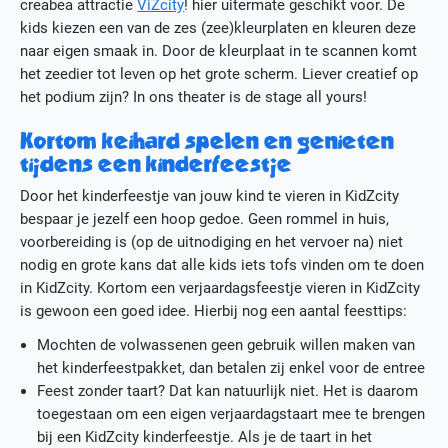
creabea attractie
ViZcity
! hier uitermate geschikt voor. De
kids kiezen een van de zes (zee)kleurplaten en kleuren deze
naar eigen smaak in. Door de kleurplaat in te scannen komt
het zeedier tot leven op het grote scherm. Liever creatief op
het podium zijn? In ons theater is de stage all yours!
Kortom keihard spelen en genieten
tijdens een kinderfeestje
Door het kinderfeestje van jouw kind te vieren in KidZcity
bespaar je jezelf een hoop gedoe. Geen rommel in huis,
voorbereiding is (op de uitnodiging en het vervoer na) niet
nodig en grote kans dat alle kids iets tofs vinden om te doen
in KidZcity. Kortom een verjaardagsfeestje vieren in KidZcity
is gewoon een goed idee. Hierbij nog een aantal feesttips:
Mochten de volwassenen geen gebruik willen maken van
het kinderfeestpakket, dan betalen zij enkel voor de entree
Feest zonder taart? Dat kan natuurlijk niet. Het is daarom
toegestaan om een eigen verjaardagstaart mee te brengen
bij een KidZcity kinderfeestje. Als je de taart in het