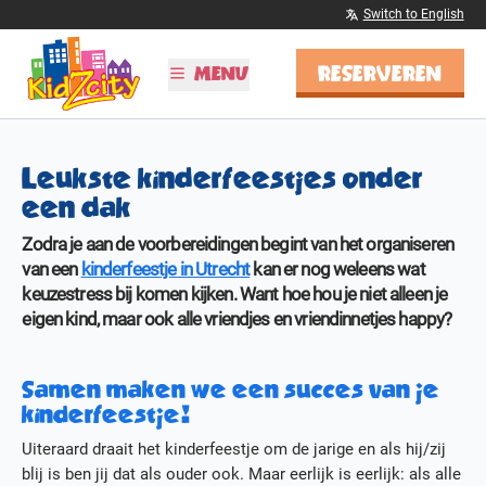
Switch to English
RESERVEREN
MENU
PLAN JE BEZOEK
Leukste kinderfeestjes onder
Tijden & Tarieven
een dak
Kinderfeestjes
Schoolreisjes
Zodra je aan de voorbereidingen begint van het organiseren
Vier Sinterklaas!
van een
kinderfeestje in Utrecht
kan er nog weleens wat
BSO
keuzestress bij komen kijken. Want hoe hou je niet alleen je
eigen kind, maar ook alle vriendjes en vriendinnetjes happy?
ONTDEK KIDZCITY
Informatie
Samen maken we een succes van je
Attracties
kinderfeestje!
Kleurplaten
Uiteraard draait het kinderfeestje om de jarige en als hij/zij
MEER
blij is ben jij dat als ouder ook. Maar eerlijk is eerlijk: als alle