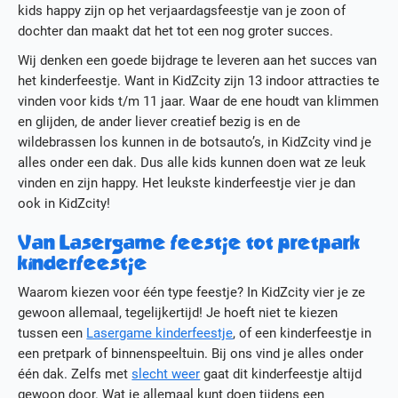
kids happy zijn op het verjaardagsfeestje van je zoon of
Actueel
dochter dan maakt dat het tot een nog groter succes.
Media
Contact
Wij denken een goede bijdrage te leveren aan het succes van
Werken bij KidZcity
het kinderfeestje. Want in KidZcity zijn 13 indoor attracties te
Stage bij KidZcity
vinden voor kids t/m 11 jaar. Waar de ene houdt van klimmen
Actie
en glijden, de ander liever creatief bezig is en de
wildebrassen los kunnen in de botsauto’s, in KidZcity vind je
alles onder een dak. Dus alle kids kunnen doen wat ze leuk
vinden en zijn happy. Het leukste kinderfeestje vier je dan
ook in KidZcity!
Van Lasergame feestje tot pretpark
kinderfeestje
Waarom kiezen voor één type feestje? In KidZcity vier je ze
gewoon allemaal, tegelijkertijd! Je hoeft niet te kiezen
tussen een
Lasergame kinderfeestje
, of een kinderfeestje in
een pretpark of binnenspeeltuin. Bij ons vind je alles onder
één dak. Zelfs met
slecht weer
gaat dit kinderfeestje altijd
gewoon door. Wat je allemaal kunt doen tijdens een