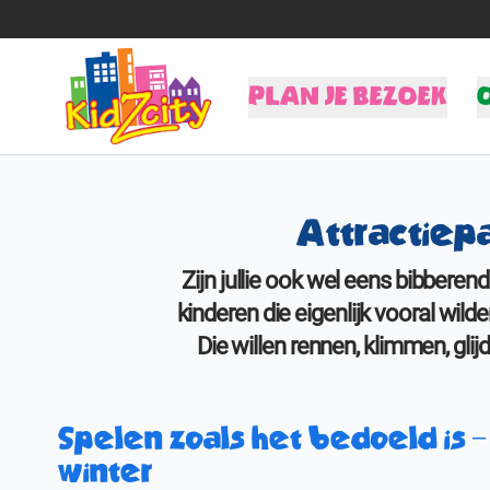
PLAN JE BEZOEK
Tijden & Tarieven
I
Kinderfeestjes
A
Attractiepa
Schoolreisjes
K
Vier Sinterklaas!
Zijn jullie ook wel eens bibbere
BSO
kinderen die eigenlijk vooral wil
Die willen rennen, klimmen, glij
Spelen zoals het bedoeld is –
winter