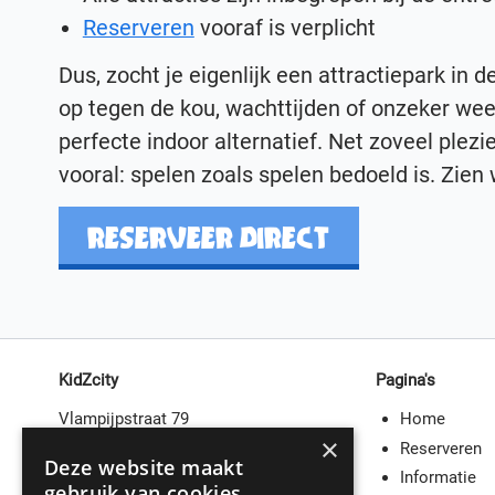
Reserveren
vooraf is verplicht
Dus, zocht je eigenlijk een attractiepark in d
op tegen de kou, wachttijden of onzeker weer
perfecte indoor alternatief. Net zoveel plezie
vooral: spelen zoals spelen bedoeld is. Zien 
RESERVEER DIRECT
KidZcity
Pagina's
Vlampijpstraat 79
Home
×
3534 AR Utrecht
Reserveren
Deze website maakt
Informatie
Vind ons op
Google Maps
gebruik van cookies