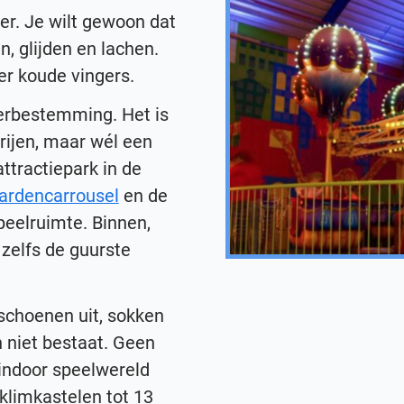
eer. Je wilt gewoon dat
, glijden en lachen.
er koude vingers.
terbestemming. Het is
rijen, maar wél een
attractiepark in de
ardencarrousel
en de
speelruimte. Binnen,
zelfs de guurste
, schoenen uit, sokken
n niet bestaat. Geen
 indoor speelwereld
klimkastelen tot 13