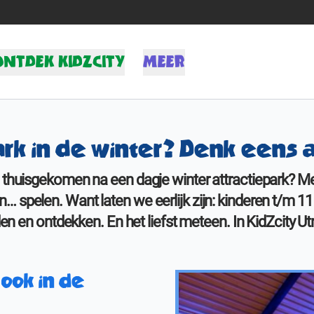
ONTDEK KIDZCITY
MEER
nformatie
Actueel
ttracties
Media
rk in de winter? Denk eens 
leurplaten
Contact
Werken bij KidZcity
nd thuisgekomen na een dagje winter attractiepark? 
Stage bij KidZcity
den… spelen. Want laten we eerlijk zijn: kinderen t/m 
Actie
den en ontdekken. En het liefst meteen. In KidZcity U
 ook in de