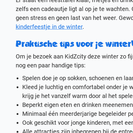
Er staat een feesttafel klaar, frietjes en drin
zelfs een cadeautje ligt al op je te wachten
geen stress en geen last van het weer. Gew
kinderfeestje in de winter
.
Praktische tips voor je wint
Om je bezoek aan KidZcity deze winter zo fi
nog een paar handige tips:
Spelen doe je op sokken, schoenen en laa
Kleed je luchtig en comfortabel onder je wi
krijg je het vanzelf warm door al het spel
Beperkt eigen eten en drinken meenemen
Minimaal één meerderjarige begeleider p
Ook geschikt voor jonge kinderen, met e
Alle attracties zijn inbegrepen bij de entre