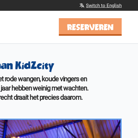
Switch to English
RESERVEREN
aan KidZcity
Met rode wangen, koude vingers en
11 jaar hebben weinig met wachten.
trecht draait het precies daarom.