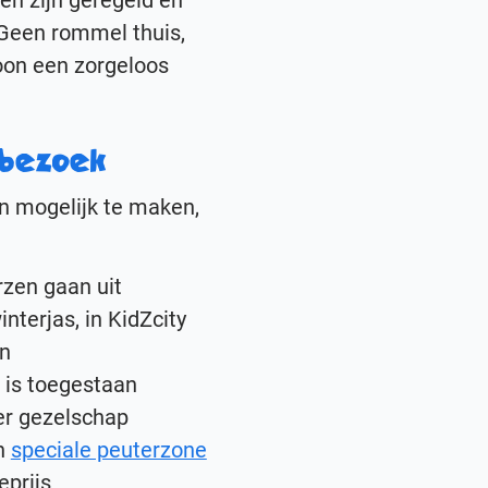
ken zijn geregeld en
. Geen rommel thuis,
oon een zorgeloos
erbezoek
jn mogelijk te maken,
rzen gaan uit
nterjas, in KidZcity
en
 is toegestaan
er gezelschap
en
speciale peuterzone
eprijs