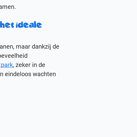
gamen.
 het ideale
banen, maar dankzij de
oeveelheid
tpark
, zeker in de
en eindeloos wachten