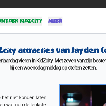
ONTDEK KIDZCITY
MEER
nformatie
Actueel
ttracties
Media
city attracties van Jayden (
leurplaten
Contact
Werken bij KidZcity
rjaardag vieren in KidZcity. Met zeven van zijn best
Stage bij KidZcity
hij een woensdagmiddag op stelten zetten.
Actie
 het niet konden laten
gen wat nou de leukste