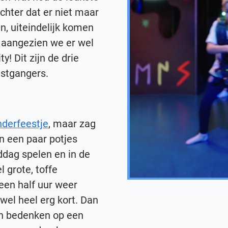
achter dat er niet maar
en, uiteindelijk komen
es aangezien we er wel
y! Dit zijn de drie
estgangers.
nderfeestje
, maar zag
n een paar potjes
ddag spelen en in de
l grote, toffe
een half uur weer
 wel heel erg kort. Dan
an bedenken op een