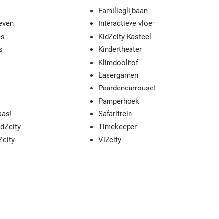
Familieglijbaan
ieven
Interactieve vloer
es
KidZcity Kasteel
s
Kindertheater
Klimdoolhof
Lasergamen
Paardencarrousel
Pamperhoek
aas!
Safaritrein
idZcity
Timekeeper
Zcity
ViZcity