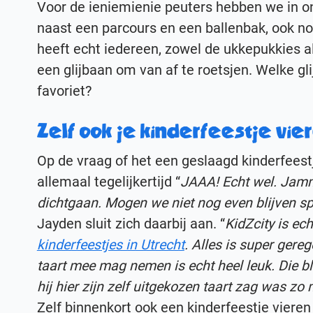
Voor de ieniemienie peuters hebben we in
naast een parcours en een ballenbak, ook nog
heeft echt iedereen, zowel de ukkepukkies al
een glijbaan om van af te roetsjen. Welke gl
favoriet?
Zelf ook je kinderfeestje vie
Op de vraag of het een geslaagd kinderfeest
allemaal tegelijkertijd “
JAAA! Echt wel. Jamme
dichtgaan. Mogen we niet nog even blijven s
Jayden sluit zich daarbij aan. “
KidZcity is ec
kinderfeestjes in Utrecht
. Alles is super gereg
taart mee mag nemen is echt heel leuk. Die bli
hij hier zijn zelf uitgekozen taart zag was zo
Zelf binnenkort ook een kinderfeestje vieren 