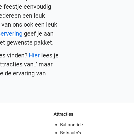
e feestje eenvoudig
 iedereen een leuk
ge van ons ook een leuk
servering
geef je aan
 het gewenste pakket.
ies vinden?
Hier
lees je
ttracties van..’ maar
 je de ervaring van
Attracties
Balloonride
Botsauto's