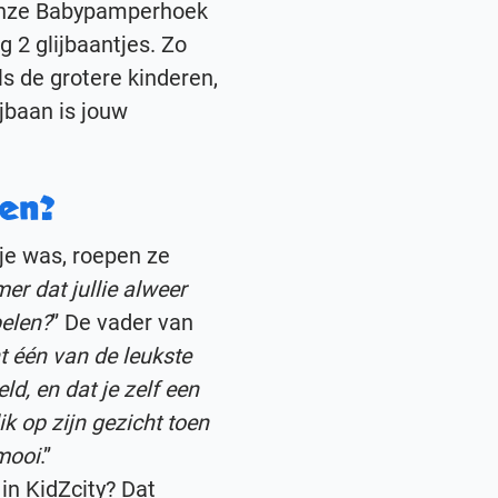
 onze Babypamperhoek
 2 glijbaantjes. Zo
s de grotere kinderen,
ijbaan is jouw
ren?
je was, roepen ze
r dat jullie alweer
pelen?
” De vader van
ht één van de leukste
eld, en dat je zelf een
k op zijn gezicht toen
 mooi
.”
in KidZcity? Dat