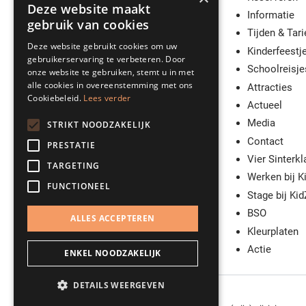
Deze website maakt
Informatie
Vind ons op
Google Maps
gebruik van cookies
Tijden & Tar
servicebalie@kidzcity.nl
Deze website gebruikt cookies om uw
Kinderfeestj
+31 (0)30 242 00 42
gebruikerservaring te verbeteren. Door
Schoolreisje
onze website te gebruiken, stemt u in met
alle cookies in overeenstemming met ons
Attracties
Cookiebeleid.
Lees verder
Actueel
Media
STRIKT NOODZAKELIJK
Contact
PRESTATIE
Vier Sinterkl
TARGETING
Werken bij K
FUNCTIONEEL
Stage bij Kid
BSO
ALLES ACCEPTEREN
Kleurplaten
Actie
ENKEL NOODZAKELIJK
DETAILS WEERGEVEN
© 2026, KidZcity -
Privacy
-
Sitemap