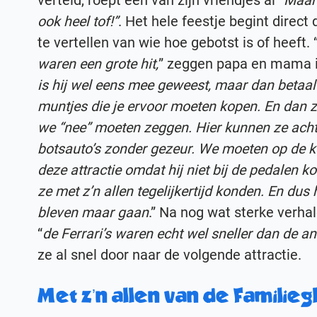
verteld, roept een van zijn vriendjes al “
Maar
ook heel tof!”
. Het hele feestje begint direct
te vertellen van wie hoe gebotst is of heeft. 
waren een grote hit,
” zeggen papa en mama in
is hij wel eens mee geweest, maar dan betaal 
muntjes die je ervoor moeten kopen. En dan z
we “nee” moeten zeggen. Hier kunnen ze achte
botsauto’s zonder gezeur. We moeten op de ke
deze attractie omdat hij niet bij de pedalen ko
ze met z’n allen tegelijkertijd konden. En dus 
bleven maar gaan
.” Na nog wat sterke verha
“
de Ferrari’s waren echt wel sneller dan de a
ze al snel door naar de volgende attractie.
Met z’n allen van de Familieg