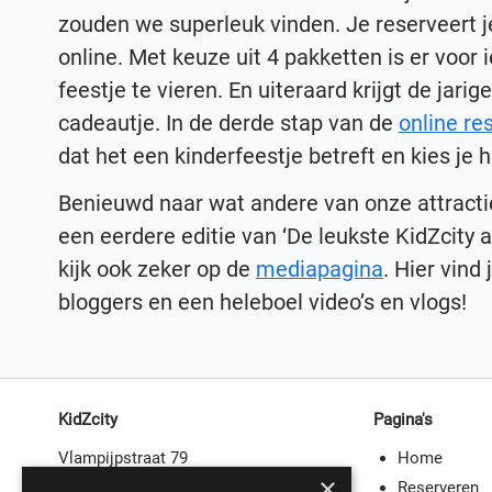
zouden we superleuk vinden. Je reserveert j
online. Met keuze uit 4 pakketten is er voor
feestje te vieren. En uiteraard krijgt de jari
cadeautje. In de derde stap van de
online re
dat het een kinderfeestje betreft en kies je
Benieuwd naar wat andere van onze attract
een eerdere editie van ‘De leukste KidZcity a
kijk ook zeker op de
mediapagina
. Hier vind
bloggers en een heleboel video’s en vlogs!
KidZcity
Pagina's
Vlampijpstraat 79
Home
×
3534 AR Utrecht
Reserveren