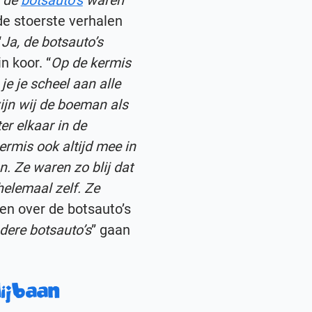
 de
botsauto’s
waren
 de stoerste verhalen
“
Ja, de botsauto’s
 koor. “
Op de kermis
je je scheel aan alle
ijn wij de boeman als
r elkaar in de
rmis ook altijd mee in
n. Ze waren zo blij dat
helemaal zelf. Ze
len over de botsauto’s
ndere botsauto’s
” gaan
lijbaan