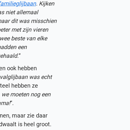
familieglijbaan
. Kijken
s niet allemaal
aar dit was misschien
eter met zijn vieren
twee beste van elke
 hadden een
gehaald.
”
nen ook hebben
evalglijbaan was echt
steel hebben ze
, we moeten nog een
ama!
”.
anen, maar zie daar
waalt is heel groot.