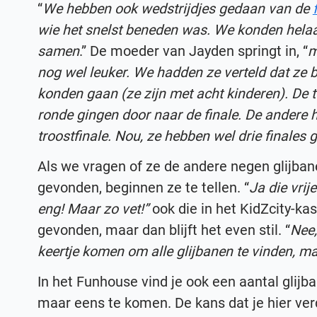
“
We hebben ook wedstrijdjes gedaan van de
wie het snelst beneden was. We konden helaa
samen
.” De moeder van Jayden springt in, “
m
nog wel leuker. We hadden ze verteld dat ze b
konden gaan (ze zijn met acht kinderen). De 
ronde gingen door naar de finale. De andere
troostfinale. Nou, ze hebben wel drie finales 
Als we vragen of ze de andere negen glijba
gevonden, beginnen ze te tellen. “
Ja die vrij
eng! Maar zo vet!”
ook die in het KidZcity-ka
gevonden, maar dan blijft het even stil. “
Nee
keertje komen om alle glijbanen te vinden, m
In het Funhouse vind je ook een aantal glijb
maar eens te komen. De kans dat je hier verd