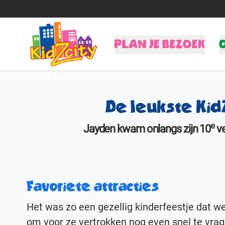
PLAN JE BEZOEK
Tijden & Tarieven
I
Kinderfeestjes
A
De leukste KidZ
Schoolreisjes
K
e
Vier Sinterklaas!
Jayden kwam onlangs zijn 10
ve
BSO
Favoriete attracties
Het was zo een gezellig kinderfeestje dat we
om voor ze vertrokken nog even snel te vra