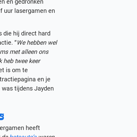
ten en gedronken
alf uur lasergamen en
 die hij direct hard
ctie. “
We hebben wel
oms met alleen ons
Ik heb twee keer
t is om te
tractiepagina en je
t was tijdens Jayden
ng
asergamen heeft